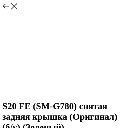
S20 FE (SM-G780) снятая
задняя крышка (Оригинал)
(б/у) (Зеленый)